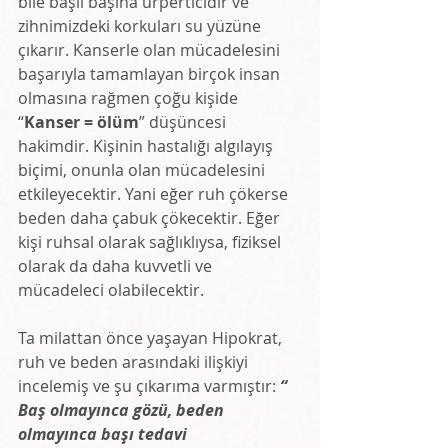
bile başlı başına ürperticidir ve 
zihnimizdeki korkuları su yüzüne 
çıkarır. Kanserle olan mücadelesini 
başarıyla tamamlayan birçok insan 
olmasına rağmen çoğu kişide 
“
Kanser = ölüm
” düşüncesi 
hakimdir. Kişinin hastalığı algılayış 
biçimi, onunla olan mücadelesini 
etkileyecektir. Yani eğer ruh çökerse 
beden daha çabuk çökecektir. Eğer 
kişi ruhsal olarak sağlıklıysa, fiziksel 
olarak da daha kuvvetli ve 
mücadeleci olabilecektir. 
Ta milattan önce yaşayan Hipokrat, 
ruh ve beden arasındaki ilişkiyi 
incelemiş ve şu çıkarıma varmıştır: 
“ 
Baş olmayınca gözü, beden 
olmayınca başı tedavi 